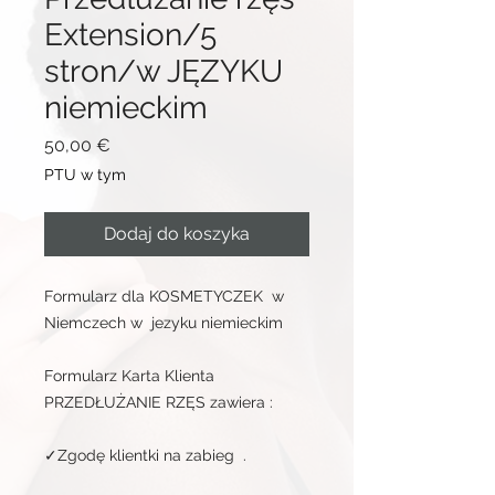
Extension/5
stron/w JĘZYKU
niemieckim
Cena
50,00 €
PTU w tym
Dodaj do koszyka
Formularz dla KOSMETYCZEK w
Niemczech w jezyku niemieckim
Formularz Karta Klienta
PRZEDŁUŻANIE RZĘS zawiera :
✓Zgodę klientki na zabieg .