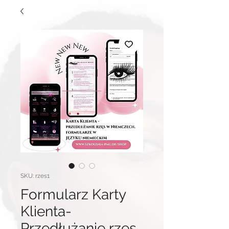
SKU: rzes1
Formularz Karty
Klienta-
Przedłużanie rzęs