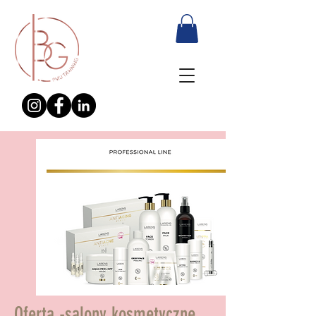
Oferta -salony kosmetyczne