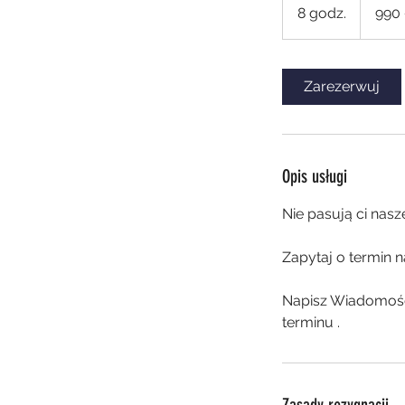
euro
8 godz.
8
990
g
o
d
Zarezerwuj
z
.
Opis usługi
Nie pasują ci nasz
Zapytaj o termin n
Napisz Wiadomość 
terminu .
Zasady rezygnacji