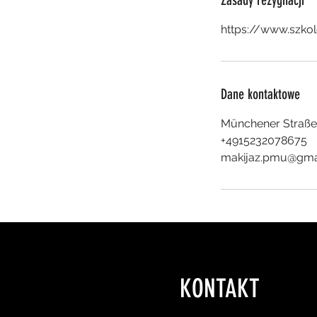
Dane kontaktowe
Münchener Straße 
+4915232078675
makijaz.pmu@gma
KONTAKT