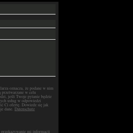
larza oznacza, że podane w nim
 przetwarzane w celu
dzi, jeśli Twoje pytanie będzie
szych usług w odpowiedzi
ć Ci ofertę. Dowiedz się jak
je dane.
Datenschutz
przekazywanie mi informacji