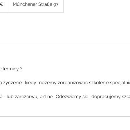
 €
Münchener Straße 97
e terminy ?
a życzenie -kiedy możemy zorganizowac szkolenie specjalnie 
- lub zarezerwuj online . Odezwiemy się i dopracujemy szcz