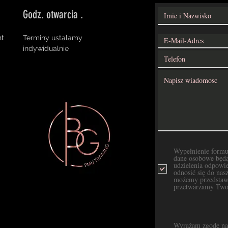
Godz. otwarcia .
nt
Terminy ustalamy
indywidualnie
Wypełnienie formu
dane osobowe będą
udzielenia odpowie
odnosić się do na
możemy przedstawi
przetwarzamy Two
Wyrażam zgodę na 