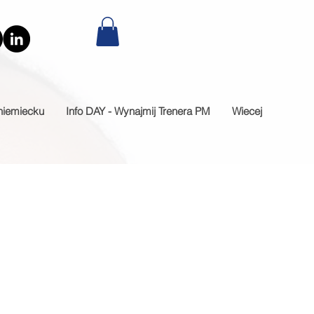
 niemiecku
Info DAY - Wynajmij Trenera PM
Wiecej