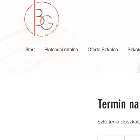
Start
Płatnosci ratalne
Oferta Szkolen
Szkol
Termin na
Szkolenia doszkala
990