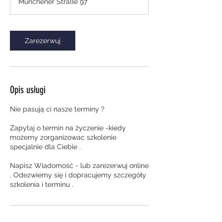
Münchener Straße 97
d
z
.
Zarezerwuj
Opis usługi
Nie pasują ci nasze terminy ?
Zapytaj o termin na życzenie -kiedy
możemy zorganizowac szkolenie
specjalnie dla Ciebie .
Napisz Wiadomość - lub zarezerwuj online
. Odezwiemy się i dopracujemy szczegóły
szkolenia i terminu .