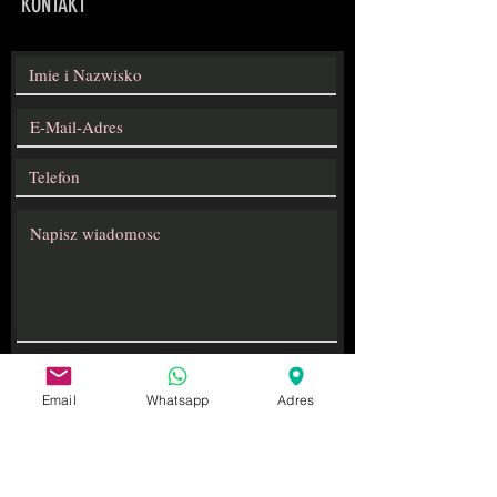
KONTAKT
Wypełnienie formularza oznacza, że podane w nim
dane osobowe będą przetwarzane w celu udzielenia
odpowiedzi, jeśli Twoje pytanie będzie odnosić się
do naszych usług w odpowiedzi możemy
Email
Whatsapp
Adres
przedstawić Ci ofertę. Dowiedz się jak
przetwarzamy Twoje dane.
Datenschutz
Wyrażam zgodę na przekazywanie mi informacji
handlowych środkami komunikacji elektronicznej
przez firme Szkolenia w Niemczech
Wyslij