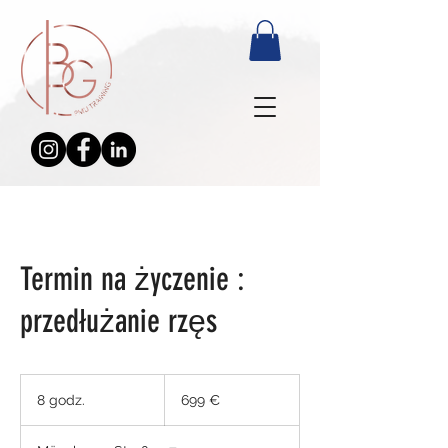
Termin na życzenie :
przedłużanie rzęs
699
euro
8 godz.
8
699 €
g
o