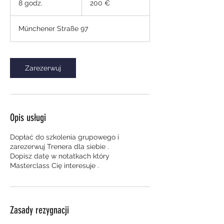
8 godz.
8
200 €
g
o
Münchener Straße 97
d
z
.
Zarezerwuj
Opis usługi
Dopłać do szkolenia grupowego i
zarezerwuj Trenera dla siebie .
Dopisz datę w notatkach który
Zasady rezygnacji