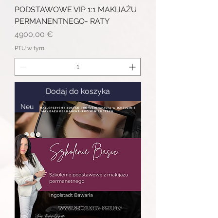
PODSTAWOWE VIP 1:1 MAKIJAŻU
PERMANENTNEGO- RATY
Cena
4900,00 €
PTU w tym
Dodaj do koszyka
Neu