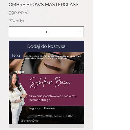
OMBRE BROWS MASTERCLASS
Cena
990,00 €
PTU w tym
Dodaj do koszyka
Neu