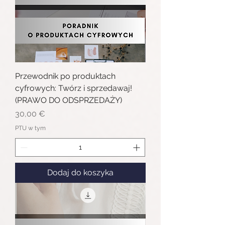
Przewodnik po produktach
cyfrowych: Twórz i sprzedawaj!
(PRAWO DO ODSPRZEDAŻY)
Cena
30,00 €
PTU w tym
Dodaj do koszyka