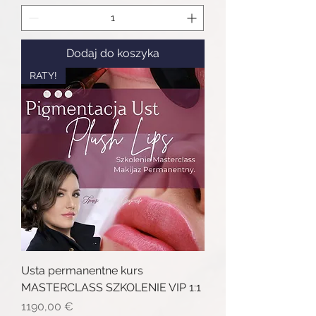
Dodaj do koszyka
RATY!
Usta permanentne kurs
MASTERCLASS SZKOLENIE VIP 1:1
Cena
1190,00 €