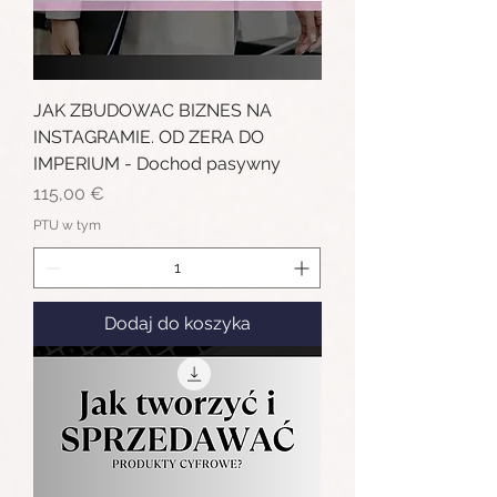
JAK ZBUDOWAC BIZNES NA
INSTAGRAMIE. OD ZERA DO
IMPERIUM - Dochod pasywny
Cena
115,00 €
PTU w tym
Dodaj do koszyka