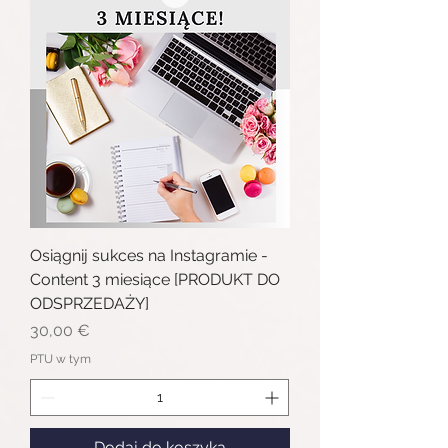
Osiągnij sukces na Instagramie -
Content 3 miesiące [PRODUKT DO
ODSPRZEDAŻY]
Cena
30,00 €
PTU w tym
Dodaj do koszyka