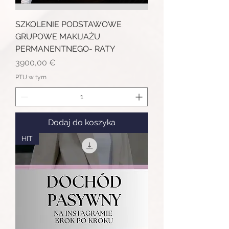
SZKOLENIE PODSTAWOWE
GRUPOWE MAKIJAŻU
PERMANENTNEGO- RATY
Cena
3900,00 €
PTU w tym
Dodaj do koszyka
HIT