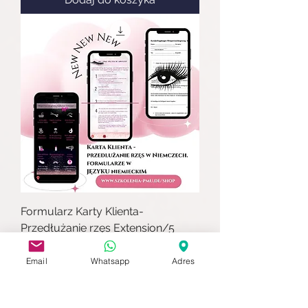
Formularz Karty Klienta-
Przedłużanie rzęs Extension/5
stron/w JĘZYKU niemieckim
Email
Whatsapp
Adres
Cena
50,00 €
PTU w tym